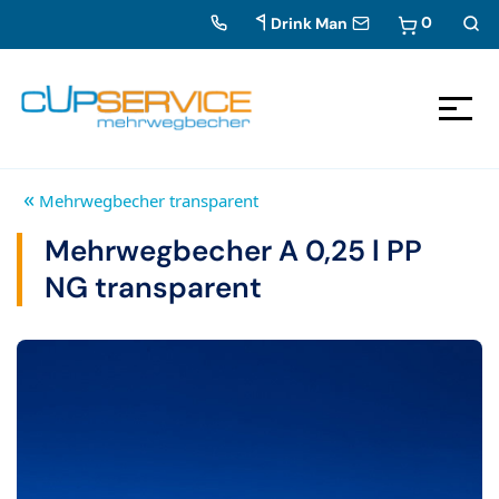
0
Drink Man
Zum Inhalt springen
Zur Navigation
«
Mehrwegbecher transparent
Mehrwegbecher A 0,25 l PP
NG transparent