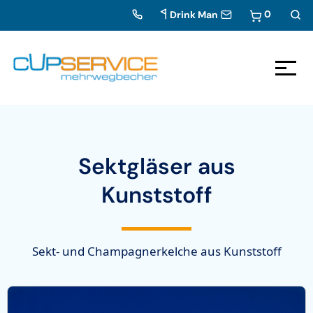
0
Drink Man
Zum Inhalt springen
Zur Navigation
Sektgläser aus
Kunststoff
Sekt- und Champagnerkelche aus Kunststoff