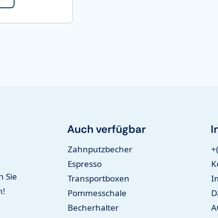
Auch verfügbar
I
Zahnputzbecher
+
Espresso
K
n Sie
Transportboxen
I
n!
Pommesschale
D
Becherhalter
A