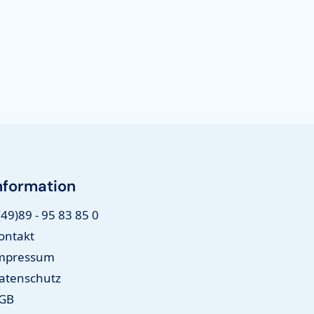
nformation
(49)89 - 95 83 85 0
ontakt
mpressum
atenschutz
GB