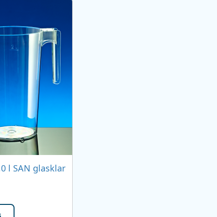
,0 l SAN glasklar
s