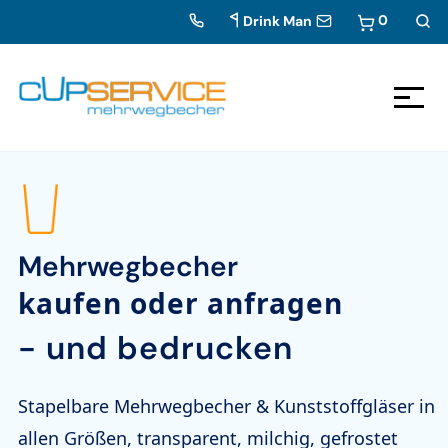
0
Drink Man
Zum Inhalt springen
Zur Navigation
Mehrwegbecher
kaufen oder anfragen
- und bedrucken
Stapelbare Mehrwegbecher & Kunststoffgläser in
allen Größen,
transparent, milchig, gefrostet