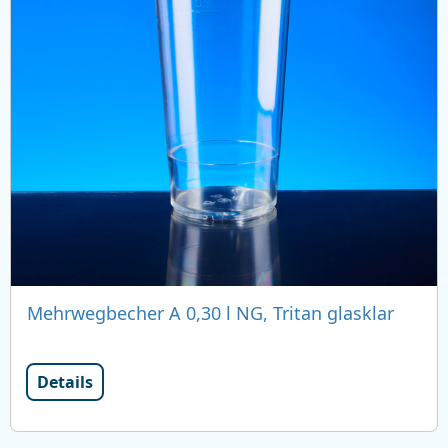
Mehrwegbecher A 0,30 l NG, Tritan glasklar
Details