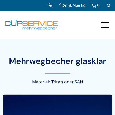
0
Drink Man
Zum Inhalt springen
Zur Navigation
Mehrwegbecher glasklar
Material: Tritan oder SAN