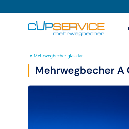
Zum Inhalt springen
Zur Navigation
«
Mehrwegbecher glasklar
Mehrwegbecher A 0,