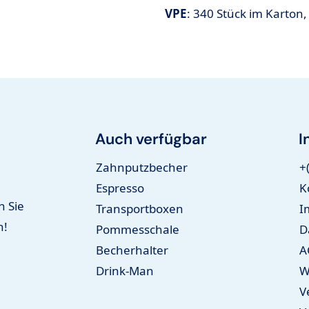
VPE
: 340 Stück im Karton,
Auch verfügbar
I
Zahnputzbecher
+
Espresso
K
n Sie
Transportboxen
I
n!
Pommesschale
D
Becherhalter
A
Drink-Man
W
V