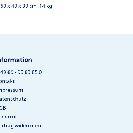
 60 x 40 x 30 cm, 14 kg
nformation
(49)89 - 95 83 85 0
ontakt
mpressum
atenschutz
GB
iderruf
ertrag widerrufen