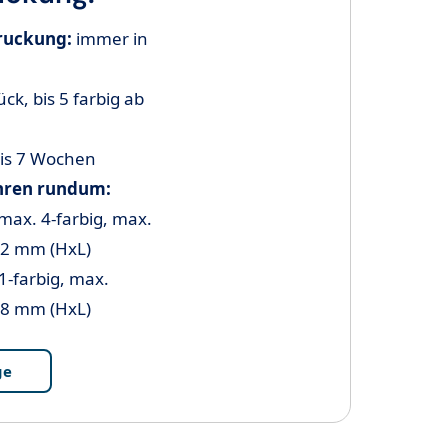
ruckung:
immer in
ck, bis 5 farbig ab
is 7 Wochen
hren rundum:
 max. 4-farbig, max.
02 mm (HxL)
1-farbig, max.
88 mm (HxL)
ge