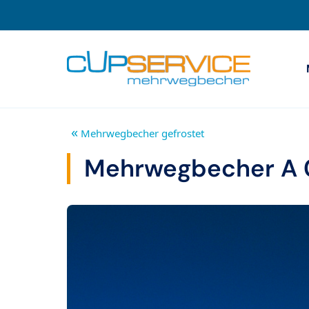
Zum Inhalt springen
Zur Navigation
«
Mehrwegbecher gefrostet
Mehrwegbecher A 0,