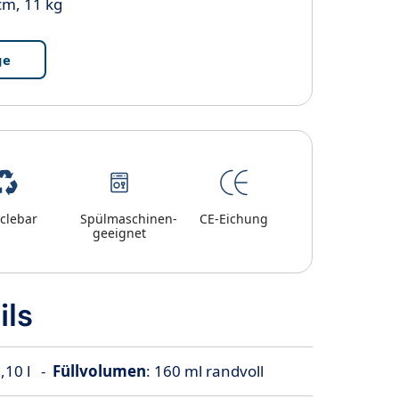
cm, 11 kg
ge
clebar
Spülmaschinen-
CE-Eichung
geeignet
ils
0,10 l -
Füllvolumen
: 160 ml randvoll