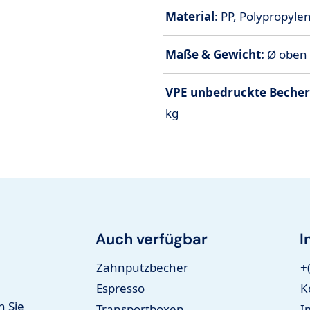
Material
: PP, Polypropylen
Maße & Gewicht:
Ø oben
VPE unbedruckte Becher
kg
Auch verfügbar
I
Zahnputzbecher
+
Espresso
K
n Sie
Transportboxen
I