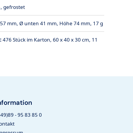
, gefrostet
 57 mm, Ø unten 41 mm, Höhe 74 mm, 17 g
:
476 Stück im Karton, 60 x 40 x 30 cm, 11
nformation
(49)89 - 95 83 85 0
ontakt
mpressum