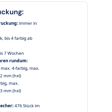
uckung:
ruckung:
immer in
, bis 4 farbig ab
is 7 Wochen
hren rundum:
:
max. 4-farbig, max.
52 mm
(hxl)
rbig, max.
3 mm (hxl)
Becher:
476 Stück im