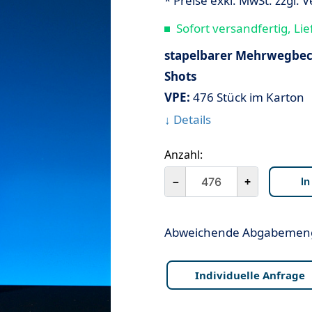
* Preise exkl. MwSt. zzgl.
Sofort versandfertig, Lie
stapelbarer Mehrwegbeche
Shots
VPE:
476 Stück im Karton
↓ Details
Anzahl:
－
+
Abweichende Abgabemenge
Individuelle Anfrage