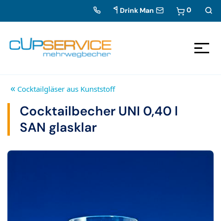
0
Drink Man
Zum Inhalt springen
Zur Navigation
«
Cocktailgläser aus Kunststoff
Cocktailbecher UNI 0,40 l
SAN glasklar