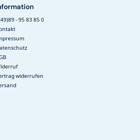
nformation
(49)89 - 95 83 85 0
ontakt
mpressum
atenschutz
GB
iderruf
ertrag widerrufen
ersand