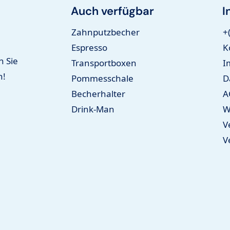
Auch verfügbar
I
Zahnputzbecher
+
Espresso
K
n Sie
Transportboxen
I
n!
Pommesschale
D
Becherhalter
A
Drink-Man
W
V
V